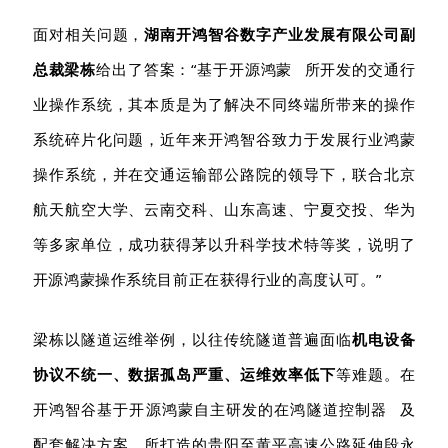
面对相关问题，
湖南开鸿智谷数字产业发展有限公司副
总裁梁栋
给出了答案：
“基于
开源鸿蒙
所开发的交通行
业操作系统，其本质是为了解决不同终端所带来的操作
系统碎片化问题，近年来开鸿智谷致力于发展行业鸿蒙
操作系统，并在交通运输部公路院的领导下，联合北京
航天航空大学、云南交科、山东高速、宁夏交投、华为
等多家单位，成功获得茅以升科学技术特等奖，说明了
开源鸿蒙操作系统目前正在获得行业的高度认可。”
梁栋
以隧道运维举例
，
以往传统隧道普遍面临
机电设备
协议不统一、数据孤岛严重、运维效率低下
等
难题
。
在
开鸿智谷基于开源鸿蒙自主研发的
在鸿隧道控制器
及
配套解决方案，所打造的贵阳至黄平高速公路延伸段永