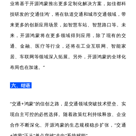
业将基于开源鸿蒙推出更多
定制化解决方案，如
佳都科
技研发的
‘
交通佳鸿
’
，将在轨道交通和城市交通领域，带
来更多的创新应用场景，如智慧车站、智慧路口等
。未
来，开源鸿蒙将在更多领域得到应用，除了现有的交
通、金融、医疗等行业，还将在工业互联网、智能家
居、车联网等领域深入拓展。
另外，开源鸿蒙的
全球化
布局
也在
加速。
”
六、结语
“
交通
+鸿蒙”的信创之路，是交通领域突破技术壁垒、实
现自主可控的必然选择。
随着
政策红利持续释放、企业
合作不断深化、开源鸿蒙的生态规模稳步扩张
，
“交通
+鸿蒙
”
正从
“单点突破”走向“系统赋能”。