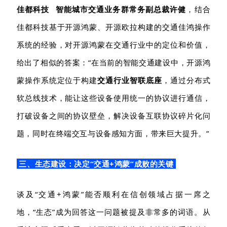
佳都科技
智能城市交通业务群常务副总裁许健
，
结合
佳都科技基于开源鸿蒙、开源欧拉构建的交通佳鸿操作
系统的经验，对开源鸿蒙在交通行业中的定位和价值，
给出了相似的答案：
“在当前的智能交通建设中，开源鸿
蒙操作系统定位于构建
交通行业智联底座
，
通过分布式
软总线技术，能让这些设
备使用统一的协议进行通信，
打破设备之间的协议壁垒，解决设备互联协议碎片化问
题
，
同时在终端交互与设备感知方面，带来巨大提升
。
”
三、生态
建设：决定
“交通+鸿蒙”成败的
关键
谈及
“交通+鸿蒙”能否顺利在信创领域占据一席之
地，
“
生态
”
成为回答这一问题被
提及非常多的词语。
从