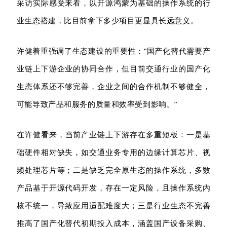
采访实际感受来看
，
以开源鸿蒙为基础的操作系统的行
业生态
搭建
，
比
目前
拿下多少项目
更显具长远意义
。
许
健着重强调了
生态
建设的重要性
：
“
国产化替代需要产
业链上下游企业的协同合作，但目前交通行业的国产化
生态体系还不够完善，企业之间的合作机制不够健全，
可能导致产品和服务的质量和效率受到影响。
”
在许健看来，
当前产业链上下游存在多重短板：一是基
础硬件相对缺失，如交通业务专用的边缘计算芯片、视
频处理芯片等；二是缺乏完全原生态的操作系统，多数
产品基于开源代码开发，存在一定风险，且操作系统内
核不统一，导致应用适配难度大；三是行业生态不完善
推高了国产化替代初期投入成本，涵盖国产设备采购、