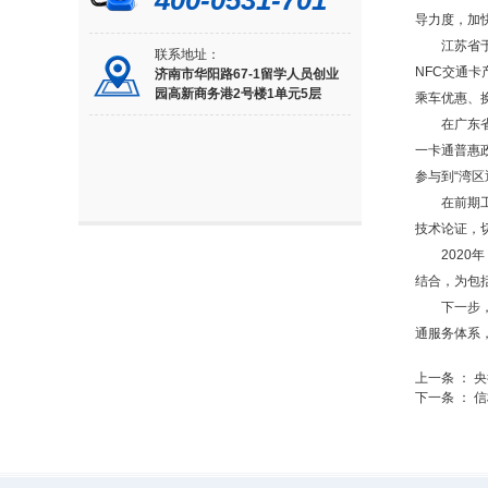
400-0531-701
导力度，加
江苏省
联系地址：
NFC交通
济南市华阳路67-1留学人员创业
园高新商务港2号楼1单元5层
乘车优惠、
在广东
一卡通普惠
参与到“湾
在前期
技术论证，
202
结合，为包
下一步
通服务体系
上一条 ：
央
下一条 ：
信