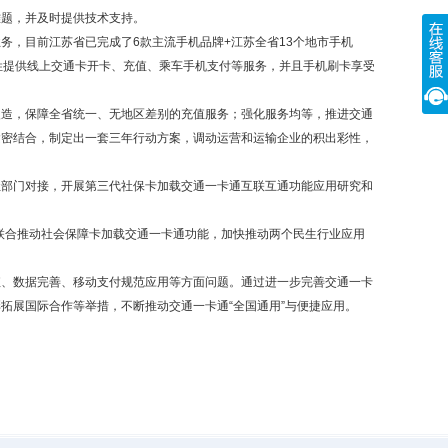
难题，并及时提供技术支持。
业务，目前江苏省已完成了6款主流手机品牌+江苏全省13个地市手机
百姓提供线上交通卡开卡、充值、乘车手机支付等服务，并且手机刷卡享受
改造，保障全省统一、无地区差别的充值服务；强化服务均等，推进交通
紧密结合，制定出一套三年行动方案，调动运营和运输企业的积出彩性，
社部门对接，开展第三代社保卡加载交通一卡通互联互通功能应用研究和
厅联合推动社会保障卡加载交通一卡通功能，加快推动两个民生行业应用
值、数据完善、移动支付规范应用等方面问题。通过进一步完善交通一卡
拓展国际合作等举措，不断推动交通一卡通“全国通用”与便捷应用。