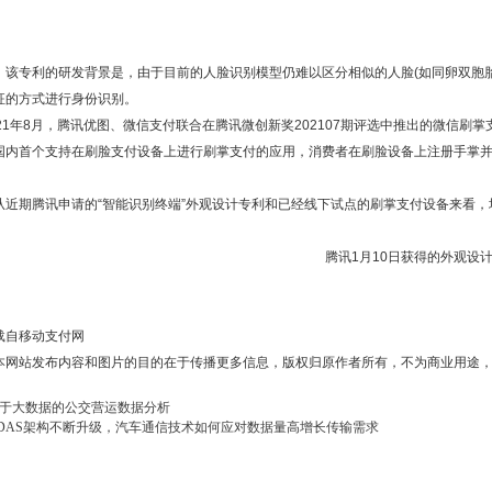
，该专利的研发背景是，由于目前的人脸识别模型仍难以区分相似的人脸(如同卵双胞
征的方式进行身份识别。
021年8月，腾讯优图、微信支付联合在腾讯微创新奖202107期评选中推出的微信
国内首个支持在刷脸支付设备上进行刷掌支付的应用，消费者在刷脸设备上注册手掌
从近期腾讯申请的“智能识别终端”外观设计专利和已经线下试点的刷掌支付设备来看
腾讯1月10日获得的外观设
载自移动支付网
本网站发布内容和图片的目的在于传播更多信息，版权归原作者所有，不为商业用途
于大数据的公交营运数据分析
DAS架构不断升级，汽车通信技术如何应对数据量高增长传输需求