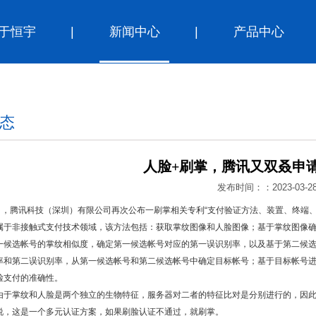
于恒宇
|
新闻中心
|
产品中心
态
人脸+刷掌，腾讯又双叒申
发布时间：：2023-03-2
1日，腾讯科技（深圳）有限公司再次公布一刷掌相关专利“支付验证方法、装置、终端、服
属于非接触式支付技术领域，该方法包括：获取掌纹图像和人脸图像；基于掌纹图像
一候选帐号的掌纹相似度，确定第一候选帐号对应的第一误识别率，以及基于第二候
率和第二误识别率，从第一候选帐号和第二候选帐号中确定目标帐号；基于目标帐号
脸支付的准确性。
由于掌纹和人脸是两个独立的生物特征，服务器对二者的特征比对是分别进行的，因
说，这是一个多元认证方案，如果刷脸认证不通过，就刷掌。